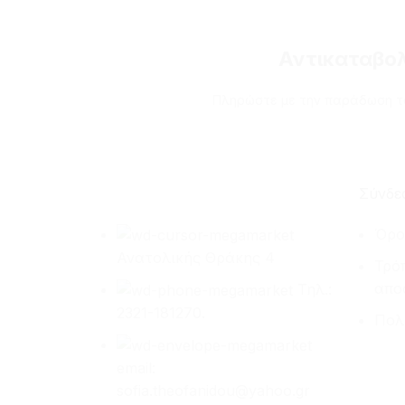
Αντικαταβο
Πληρώστε με την παράδωση τ
Σύνδε
Όρο
Ανατολικής Θράκης 4
Τρό
απο
Τηλ.:
2321-181270.
Πολ
email:
sofia.theofanidou@yahoo.gr