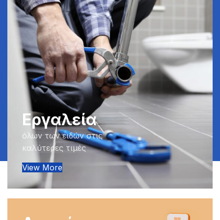
Εργαλεία
όλων των ειδών στις
καλύτερες τιμές
View More