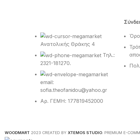
Σύνδε
Όρο
Ανατολικής Θράκης 4
Τρό
απο
Τηλ.:
2321-181270.
Πολ
email:
sofia.theofanidou@yahoo.gr
Αρ. ΓΕΜΗ: 177819452000
WOODMART
2023 CREATED BY
XTEMOS STUDIO
. PREMIUM E-COMM