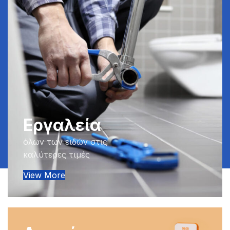
Εργαλεία
όλων των ειδών στις
καλύτερες τιμές
View More