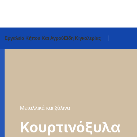
Εργαλεία Κήπου Και Αγρού
Είδη Κιγκαλερίας
Μεταλλικά και ξύλινα
Κουρτινόξυλα