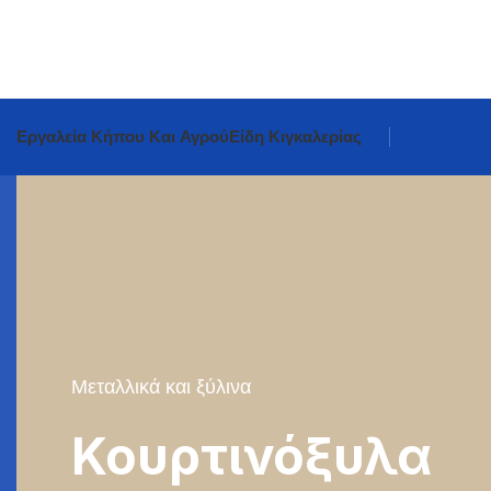
Εργαλεία Κήπου Και Αγρού
Είδη Κιγκαλερίας
Μεταλλικά και ξύλινα
Κουρτινόξυλα