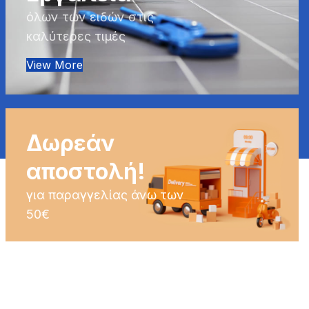
όλων των ειδών στις
Expert Advice
καλύτερες τιμές
View More
Δωρεάν
αποστολή!
για παραγγελίας άνω των
50€