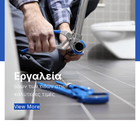
Εργαλεία
όλων των ειδών στις
καλύτερες τιμές
View More