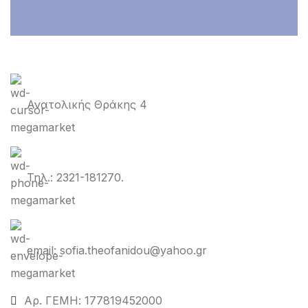
Ανατολικής Θράκης 4
Τηλ.: 2321-181270.
email: sofia.theofanidou@yahoo.gr
Αρ. ΓΕΜΗ: 177819452000