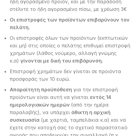
ήδη αγοράσμένο προϊόν, και με την παράδοση
στέλντε το ήδη αγορασμένο πίσω, με χρέωση 3€
Οι
επιστροφές
των
προϊόντων
επιβαρύνουν
τον
πελάτη
.
Οι επιστροφές όλων των προϊόντων (εκπτωτικών
και μη) στις οποίες ο πελάτης επιθυμεί επιστροφή
χρημάτων (λάθος νούμερο, αλλαγή γνώμης
κ.α)
γίνονται
με
δική
του
επιβάρυνση
.
Επιστροφή χρημάτων δεν γίνεται σε προιόντα
προσφοράς των 10 ευρώ.
Απαραίτητη
προϋπόθεση
για την επιστροφή
προϊόντων είναι αυτή να γίνεται
εντός
14
ημερολογιακών
ημερών
(από την ημέρα
παραλαβής), να υπάρχει
άθικτη
η
αρχική
συσκευασία
(με χαρτιά, ταμπελάκια κ.α) και να
έχετε στην κατοχή σας το σχετικό παραστατικό
αγοράς που αποδεικνύει την συναλλαγή (π.χ,