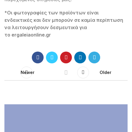
*
Οι
φωτογραφίες
των
προϊόντων
είναι
ενδεικτικές​
και
δεν
μπορούν
σε
καμία
περίπτωση
να
λειτουργήσουν
δεσμευτικά
για
το
ergaleiaonline
.
gr
Newer
Older