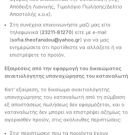
Απόδειξη Λιανικής, Τιμολόγιο Πώλησης/Δελτίο
Αποστολής κ.ο.κ).
Στη συνέχεια επικοινωνήστε μαζί μας είτε
τηλεφωνικά (
23211-81270
) είτε με e-mail
(
sofia
.
theofanidou
@
yahoo
.
gr
) για να μας
ενημερώσετε ότι προτίθεστε να αλλάξετε ή να
επιστρέψετε το προϊόν.
Εξαιρέσεις
από
την
εφαρμογή
του
δικαιώματος
αναιτιολόγητης
υπαναχώρησης
του
καταναλωτή
Κατ’ εξαίρεση, το δικαίωμα αναιτιολόγητης
υπαναχώρησης του καταναλωτή από τη σύμβαση
εξ αποστάσεως πωλήσεως δεν εφαρμόζεται, και ο
καταναλωτής δεν μπορεί να επιστρέψει αζημίως το
αγορασθέν προϊόν, στις ακόλουθες περιπτώσεις:
Στις περιπτώσεις που τα προϊόντα έχουν